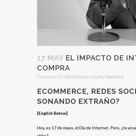
17 MAY
EL IMPACTO DE IN
COMPRA
Posted at 15:53h
in
Blog
by
Quality Walkthink
ECOMMERCE, REDES SOCI
SONANDO EXTRAÑO?
[English Below]
Hoy, es 17 de mayo, el Día de Internet. Pero, ¿te ac
vidas?