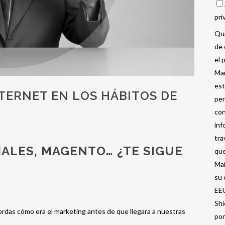
pri
Qua
de 
el 
Mar
est
TERNET EN LOS HÁBITOS DE
per
con
inf
tra
ALES, MAGENTO… ¿TE SIGUE
que
Mai
su 
EEU
Shi
uerdas cómo era el marketing antes de que llegara a nuestras
por