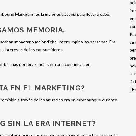
pol
int
Inbound Marketing es la mejor estrategia para llevar a cabo.
en 
con
GAMOS MEMORIA.
Pod
scaban impactar o mejor dicho, interrumpìr a las personas. Era
can
los intereses de los consumidores.
per
pre
cuántas más personas mejor, era una comunicación
hol
la 
Dat
TA EN EL MARKETING?
En
ntromisión a través de los anuncios era un error aunque durante
G SIN LA ERA INTERNET?
a la interrupción. Las campañas de marketing se basaban en la