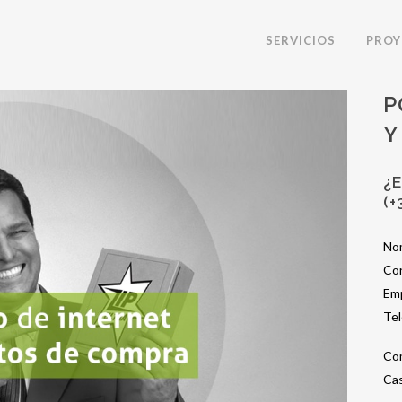
SERVICIOS
PROY
P
Y
¿
(+
No
Cor
Em
Te
Co
Cas