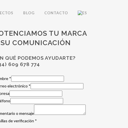
ECTOS
BLOG
CONTACTO
OTENCIAMOS TU MARCA
 SU COMUNICACIÓN
EN QUÉ PODEMOS AYUDARTE?
34) 609 678 774
mbre
*
reo electrónico
*
presa
léfono
mentario o mensaje
illas de verificación
*