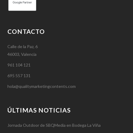
CONTACTO
Calle de la Paz, 6
46003, Valencia
961 104 121
695 557 131
hola@qualitymarketingcontents.com
ÚLTIMAS NOTICIAS
Jornada Outdoor de SBQMedia en Bodega La Viña