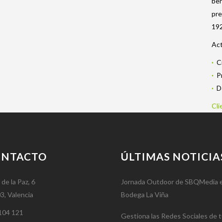
ben
pre
192
Act
·
C
·
P
·
D
Cli
ONTACTO
ÚLTIMAS NOTICIA
 de la Paz, 6
Jornada Outdoor de SBQMedia 
3, Valencia
Bodega La Viña
104 121
Gestiona las Redes Sociales de 