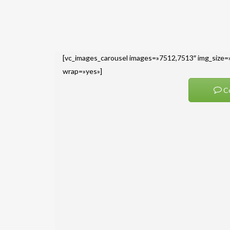
[vc_images_carousel images=»7512,7513″ img_size=»
wrap=»yes»]
Co