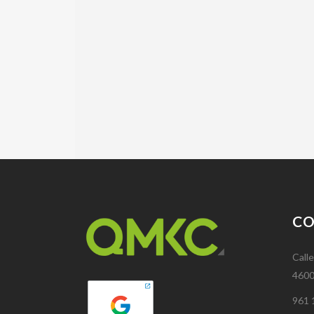
C
Calle
4600
961 