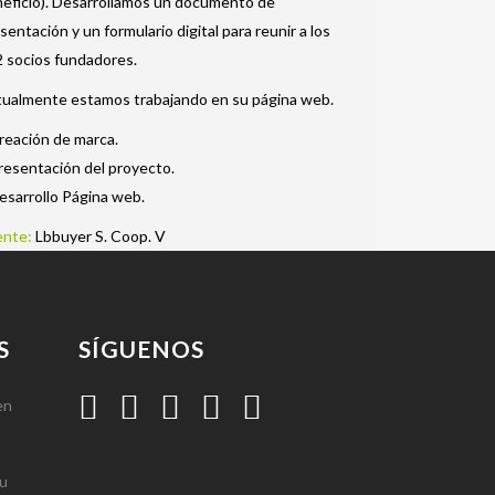
eficio). Desarrollamos un documento de
sentación y un formulario digital para reunir a los
 socios fundadores.
ualmente estamos trabajando en su página web.
reación de marca.
resentación del proyecto.
esarrollo Página web.
ente:
Lbbuyer S. Coop. V
S
SÍGUENOS
en
tu