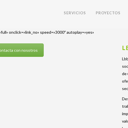
SERVICIOS
PROYECTOS
full» onclick=»link_no» speed=»3000″ autoplay=»yes»
L
ntacta con nosotros
Lbb
soc
de 
ofe
sec
De
tra
imp
val