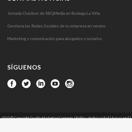
Jornada Outdoor de SBQMedia en Bodega La Viña
Gestiona las Redes Sociales de tu empresa en verano
Marketing y comunicación para abogados y notarios
SÍGUENOS
2020 © Copyright Quality Marketing Contents |
Política de Privacidad
|
Aviso Legal
|
Política de Cookies