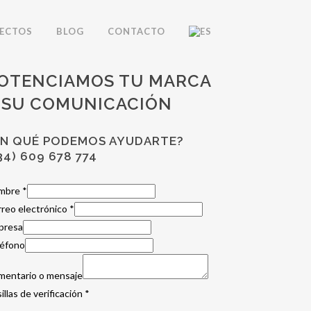
ECTOS
BLOG
CONTACTO
OTENCIAMOS TU MARCA
 SU COMUNICACIÓN
EN QUÉ PODEMOS AYUDARTE?
34) 609 678 774
mbre
*
reo electrónico
*
presa
léfono
mentario o mensaje
illas de verificación
*