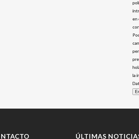
pol
int
en 
con
Pod
can
per
pre
hol
la 
Dat
En
ONTACTO
ÚLTIMAS NOTICIA