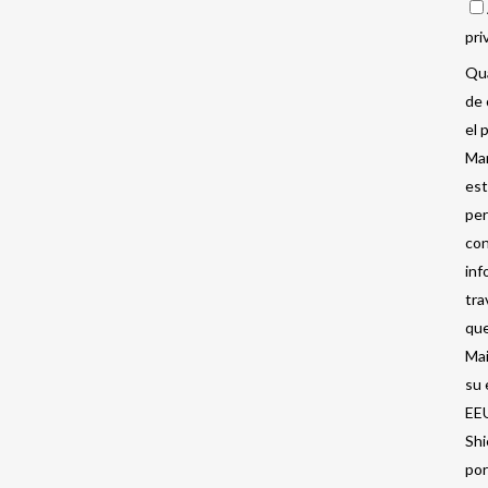
pri
Qua
de 
el 
Mar
est
per
con
inf
tra
que
Mai
su 
EEU
Shi
por