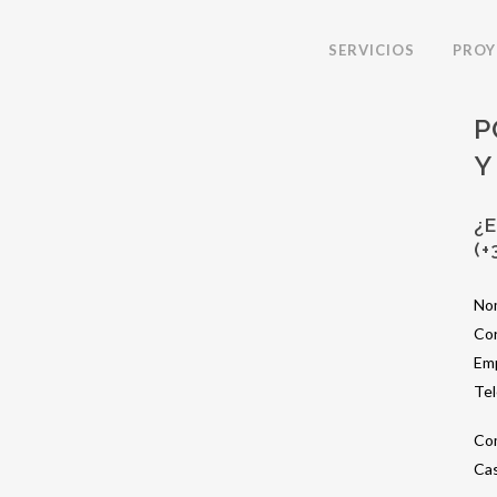
SERVICIOS
PROY
P
Y
¿
(+
No
Cor
Em
Te
Co
Cas