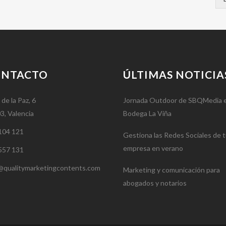
ONTACTO
ÚLTIMAS NOTICIA
 de la Paz, 6
Jornada Outdoor de SBQMedia 
3, Valencia
Bodega La Viña
104 121
Gestiona las Redes Sociales de 
empresa en verano
557 131
@qualitymarketingcontents.com
Marketing y comunicación para
abogados y notarios