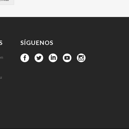
S
SÍGUENOS
en
tu