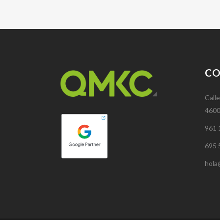
C
Calle
4600
961 
695 
hola