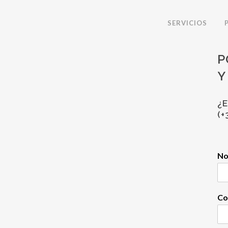
SERVICIOS
P
Y
¿
(+
N
Co
Razones por las que debías
tener ya activado el perfil de