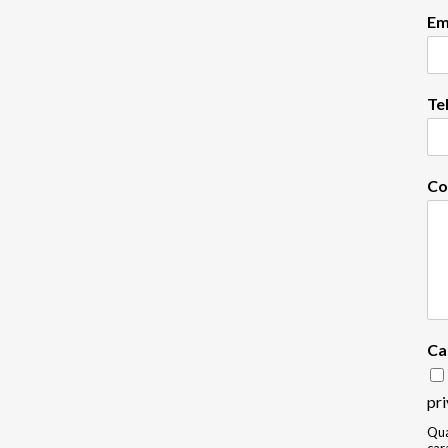
empresa en Instagram
Em
Instagram para empresas, la herramienta que
necesitas Seguro que has escuchado que la red
social del momento es Instagram donde los
Te
usuarios ya no solo comparten sus fotos sino que
también...
Co
22 febrero, 2018
Ca
pri
Qua