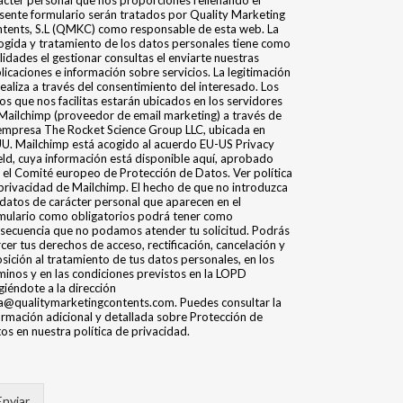
ácter personal que nos proporciones rellenando el
sente formulario serán tratados por Quality Marketing
tents, S.L (QMKC) como responsable de esta web. La
ogida y tratamiento de los datos personales tiene como
alidades el gestionar consultas el enviarte nuestras
licaciones e información sobre servicios. La legitimación
realiza a través del consentimiento del interesado. Los
os que nos facilitas estarán ubicados en los servidores
Mailchimp (proveedor de email marketing) a través de
empresa The Rocket Science Group LLC, ubicada en
U. Mailchimp está acogido al acuerdo EU-US Privacy
eld, cuya información está disponible aquí, aprobado
 el Comité europeo de Protección de Datos. Ver política
privacidad de Mailchimp. El hecho de que no introduzca
 datos de carácter personal que aparecen en el
mulario como obligatorios podrá tener como
secuencia que no podamos atender tu solicitud. Podrás
rcer tus derechos de acceso, rectificación, cancelación y
sición al tratamiento de tus datos personales, en los
minos y en las condiciones previstos en la LOPD
igiéndote a la dirección
a@qualitymarketingcontents.com. Puedes consultar la
ormación adicional y detallada sobre Protección de
os en nuestra política de privacidad.
Enviar