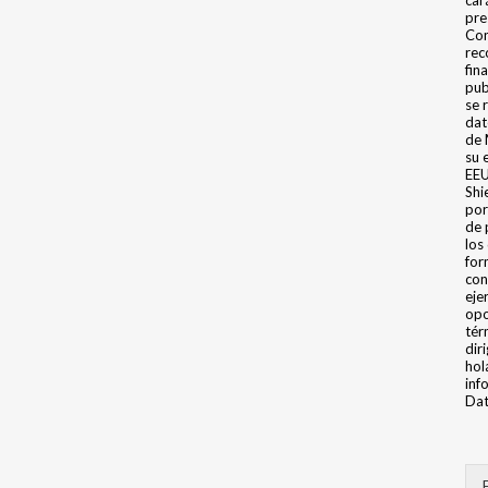
car
pre
Con
rec
fin
pub
se 
dat
de 
su 
EEU
Shi
por
de 
los
for
con
eje
opo
tér
dir
hol
inf
Dat