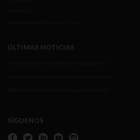
695 557 131
hola@qualitymarketingcontents.com
ÚLTIMAS NOTICIAS
Jornada Outdoor de SBQMedia en Bodega La Viña
Gestiona las Redes Sociales de tu empresa en verano
Marketing y comunicación para abogados y notarios
SÍGUENOS