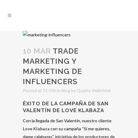
10 MAR
TRADE
MARKETING Y
MARKETING DE
INFLUENCERS
Posted at 11:05h
in
Blog
by
Quality Walkthink
ÉXITO DE LA CAMPAÑA DE SAN
VALENTÍN DE LOVE KLABAZA
Con la llegada de San Valentín, nuestro cliente
Love Klabaza
con su campaña “Si me quieres,
dame calabazas”, iniciativa de los productores de