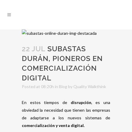
22 JUL
SUBASTAS
DURÁN, PIONEROS EN
COMERCIALIZACIÓN
DIGITAL
Posted at 08:20h
in
Blog
by
Quality Walkthink
En estos tiempos de
disrupción
, es una
obviedad la necesidad que tienen las empresas
de adaptarse a los nuevos sistemas de
comercialización y venta digital.