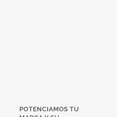
Aprovecha la Navidad
para aumentar las ventas
de tu eCommerce
[vc_row][vc_column]
[vc_column_text]Parece que la Navidad
cada vez llega antes. Aún no nos ha dado
casi tiempo a ponernos el abrigo cuando ya
vemos grandes superficies con su árbol
decorado, guirnaldas decorando...
22 noviembre, 2017
POTENCIAMOS TU