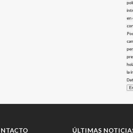
pol
int
en 
con
Pod
can
per
pre
hol
la 
Dat
En
ONTACTO
ÚLTIMAS NOTICIA