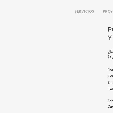
SERVICIOS
PROY
P
Y
¿
(+
No
Cor
Em
Te
Co
Cas