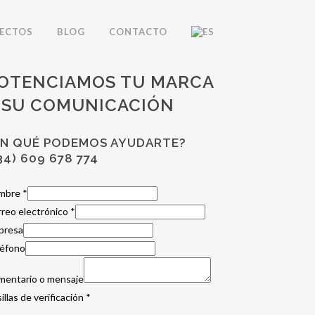
ECTOS
BLOG
CONTACTO
OTENCIAMOS TU MARCA
 SU COMUNICACIÓN
EN QUÉ PODEMOS AYUDARTE?
34) 609 678 774
mbre
*
reo electrónico
*
presa
léfono
mentario o mensaje
illas de verificación
*