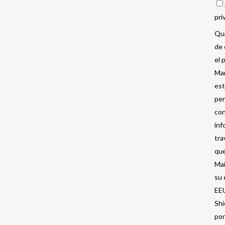
pri
Qua
de 
el 
Mar
est
per
con
inf
tra
que
Mai
su 
EEU
Shi
por