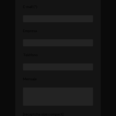
E-mail (*)
Empresa
Teléfono
Mensaje
[recaptcha size:compact]