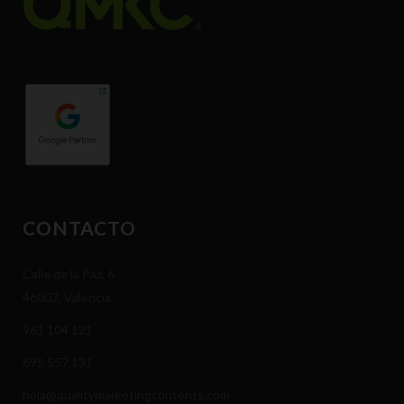
CONTACTO
Calle de la Paz, 6
46003, Valencia
961 104 121
695 557 131
hola@qualitymarketingcontents.com