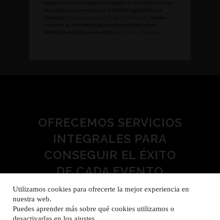
tratamiento de tus datos personales, en los términos y en
las condiciones previstos en la LOPD dirigiéndote a la
dirección
hola@qualitymarketingcontents.com
. Puedes
consultar la información adicional y detallada sobre
Protección de Datos en nuestra
política de privacidad
.
OFRECEMOS SERVICIOS
INTEGRALES PARA
CONSEGUIR EL ÉXITO
DE CADA EVENTO
Utilizamos cookies para ofrecerte la mejor experiencia en
nuestra web.
Puedes aprender más sobre qué cookies utilizamos o
desactivarlas en los
ajustes
.