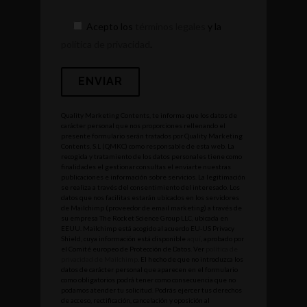
Acepto los
términos legales
y la
política de privacidad
.
Quality Marketing Contents, te informa que los datos de
carácter personal que nos proporciones rellenando el
presente formulario serán tratados por Quality Marketing
Contents, S.L (QMKC) como responsable de esta web. La
recogida y tratamiento de los datos personales tiene como
finalidades el gestionar consultas el enviarte nuestras
publicaciones e información sobre servicios. La legitimación
se realiza a través del consentimiento del interesado. Los
datos que nos facilitas estarán ubicados en los servidores
de Mailchimp (proveedor de email marketing) a través de
su empresa The Rocket Science Group LLC, ubicada en
EEUU. Mailchimp está acogido al acuerdo EU-US Privacy
Shield, cuya información está disponible
aquí
, aprobado por
el Comité europeo de Protección de Datos. Ver
política de
privacidad de Mailchimp
. El hecho de que no introduzca los
datos de carácter personal que aparecen en el formulario
como obligatorios podrá tener como consecuencia que no
podamos atender tu solicitud. Podrás ejercer tus derechos
de acceso, rectificación, cancelación y oposición al