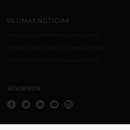
ÚLTIMAS NOTICIAS
Jornada Outdoor de SBQMedia en Bodega La Viña
Gestiona las Redes Sociales de tu empresa en verano
Marketing y comunicación para abogados y notarios
SÍGUENOS