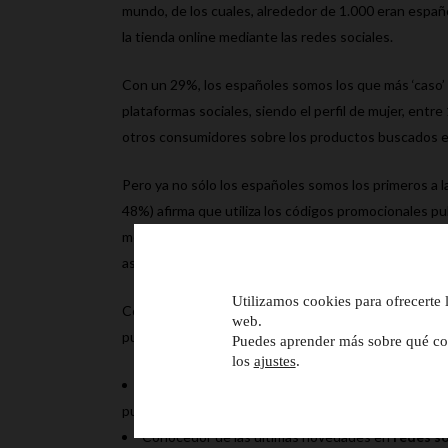
mundo, de los cuales, alrededor de 1.000 eran españ
la tienda online mediante las redes sociales.
Con un 29%, los españoles somos los que más ‘caso’ h
plataformas sociales, siendo el perfil de mujer, entr
otros consumidores sobre los productos buscados en
Pero ya no sólo los españoles somos los primeros a la h
48%) afirma que utiliza los códigos promocionales pu
media global, sólo superados por Italia: 50%) . Las 
aspecto (hasta un 63% el perfil de 18 a 24 años), po
Utilizamos cookies para ofrecerte 
Con estos datos, lo mejor que puedes hacer si tiene
web.
publicitarias. Deberás contar con un equipo de trab
Puedes aprender más sobre qué coo
los
ajustes
.
En el
marketing online
, capaces de generar esa e
publicidad tradicional (offline) cree una serie de acc
Conocedor de las últimas novedades en
redes so