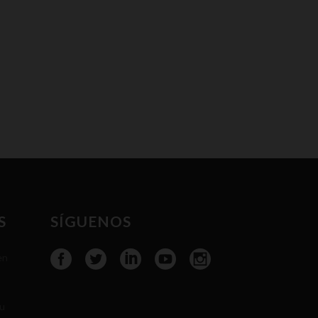
S
SÍGUENOS
en
tu