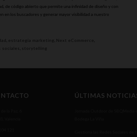
dad, de código abierto que permite una infinidad de diseño y con
 en los buscadores y generar mayor visibilidad a nuestro
dad
,
estrategia marketing
,
Next eCommerce
,
 sociales
,
storytelling
ONTACTO
ÚLTIMAS NOTICIA
 de la Paz, 6
Jornada Outdoor de SBQMedia 
3, Valencia
Bodega La Viña
104 121
Gestiona las Redes Sociales de 