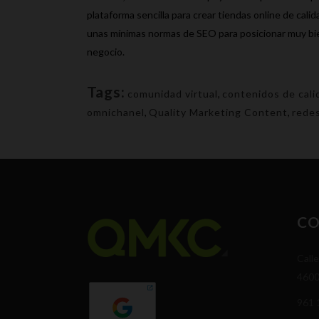
plataforma sencilla para crear tiendas online de cali
unas mínimas normas de SEO para posicionar muy bien
negocio.
Tags:
comunidad virtual
,
contenidos de cali
omnichanel
,
Quality Marketing Content
,
redes
C
Calle
4600
961 