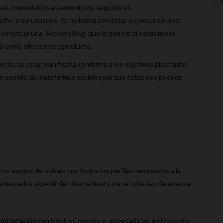
 sus comentarios al aumento de seguidores.
che’ a los usuarios. Ya no basta con estar o colocar un post
 construir una ‘
Storytelling
’ que le genere al consumidor
orma como ofreces ese producto.
archa ha estar planificada conforme a los objetivos plasmados
 en cuenta las plataformas sociales porque éstas nos pueden
o equipo de trabajo con todos los perfiles necesarios a la
adecuados al perfil del cliente final y con el objetivo de alcanzar
programación con
Next-eCommerce
, especialistas en
Magento
,