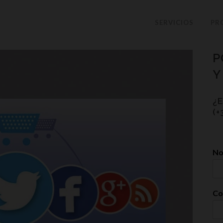
SERVICIOS
PR
P
Y
¿
(+
N
Co