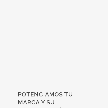
OrangesOnline.net:
Cómo conquistar el
mercado europeo
Alemania, Bélgica y Austria ya consumen
naranjas de la huerta valenciana a un sólo
clic Quality Marketing Contents vuelve a
afrontar un nuevo reto. La digitalización ha
permitido que no haya...
27 noviembre, 2018
POTENCIAMOS TU
MARCA Y SU