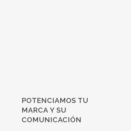
Estrategias de éxito en el
sector salud
Las consultas sobre salud o búsqueda de
clínicas a través de Internet están
aumentando considerablemente, y eso
significa que los clientes deben poder
encontrar fácilmente lo que están
buscando. Y...
23 julio, 2020
POTENCIAMOS TU
MARCA Y SU
COMUNICACIÓN