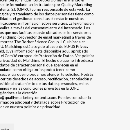
ácter personal que nos proporciones rellenando el
sente formulario serán tratados por Quality Marketing
tents, S.L (QMKC) como responsable de esta web. La
ogida y tratamiento de los datos personales tiene como
alidades el gestionar consultas el enviarte nuestras
licaciones e información sobre servicios. La legitimación
realiza a través del consentimiento del interesado. Los
os que nos facilitas estarán ubicados en los servidores
Mailchimp (proveedor de email marketing) a través de
empresa The Rocket Science Group LLC, ubicada en
U. Mailchimp está acogido al acuerdo EU-US Privacy
eld, cuya información está disponible aquí, aprobado
 el Comité europeo de Protección de Datos. Ver política
privacidad de Mailchimp. El hecho de que no introduzca
 datos de carácter personal que aparecen en el
mulario como obligatorios podrá tener como
secuencia que no podamos atender tu solicitud. Podrás
rcer tus derechos de acceso, rectificación, cancelación y
sición al tratamiento de tus datos personales, en los
minos y en las condiciones previstos en la LOPD
igiéndote a la dirección
a@qualitymarketingcontents.com. Puedes consultar la
ormación adicional y detallada sobre Protección de
os en nuestra política de privacidad.
Enviar