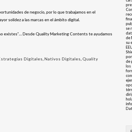
car
pre
Con
ortunidades de negocio, por lo que trabajamos en el
rec
fin
yor solidez a las marcas en el ámbito digital.
pub
se 
dat
 no existes”… Desde Quality Marketing Contents te ayudamos
de 
su 
EEU
Shi
por
Estrategias Digitales
,
Nativos Digitales
,
Quality
de 
los
for
con
eje
opo
tér
dir
hol
inf
Dat