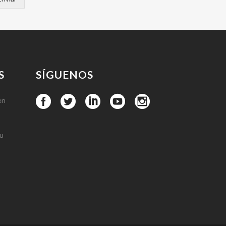
S
SÍGUENOS
en
tu