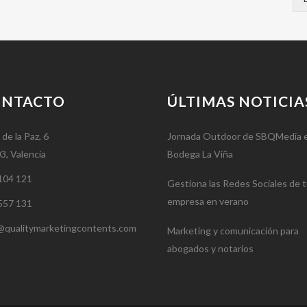
ONTACTO
ÚLTIMAS NOTICIA
 de la Paz, 6
Jornada Outdoor de SBQMedia 
3, Valencia
Bodega La Viña
104 121
Gestiona las Redes Sociales de 
empresa en verano
557 131
@qualitymarketingcontents.com
Marketing y comunicación para
abogados y notarios