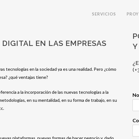
SERVICIOS
PROY
P
DIGITAL EN LAS EMPRESAS
Y
¿
evas tecnologías en la sociedad ya es una realidad. Pero ¿cómo
(+
sa? ¿qué ventajas tiene?
ferencia a la incorporación de las nuevas tecnologías a la
N
etodologías, en su mentalidad, en su forma de trabajo, en su
tc.
Co
uevas plataformas, nuevas formas de hacer negocio y, dado