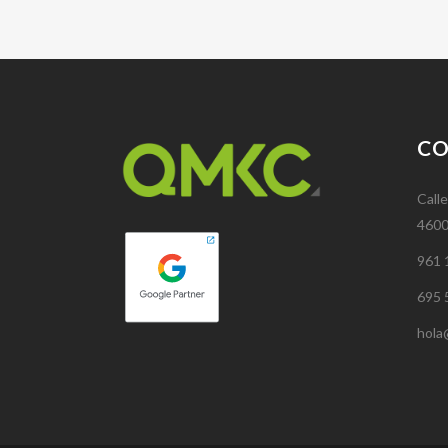
C
Calle
4600
961 
695 
hola