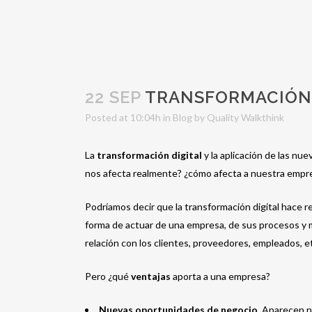
22 SEP
TRANSFORMACIÓN 
Posted at 10:04h
in
Blog
by
Quality Walkthink
La
transformación digital
y la aplicación de las nu
nos afecta realmente? ¿cómo afecta a nuestra empre
Podríamos decir que la transformación digital hace re
forma de actuar de una empresa, de sus procesos y m
relación con los clientes, proveedores, empleados, e
Pero ¿qué
ventajas
aporta a una empresa?
Nuevas oportunidades de negocio.
Aparecen n