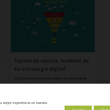
Funnel de ventas, medidor de
tu estrategia digital
¿Cuántas veces has oído hablar de un funnel de
ventas? Estamos seguros que te suena y sabes
que es muy importante. Pero, ¿sabes realmente
qué es y cómo crearlo? El funnel...
la mejor experiencia en nuestra
28 junio, 2018
Aceptar
Rech