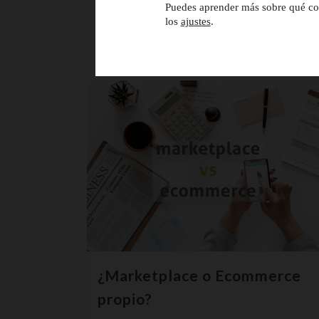
online que se combinó con...
Puedes aprender más sobre qué coo
los
ajustes
.
21 junio, 2018
¿Marketplace o Ecommerce
propio?