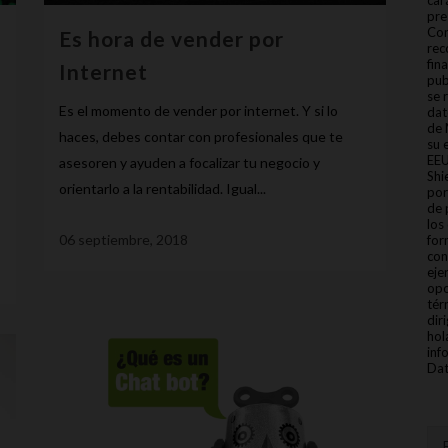
car
pre
Con
Es hora de vender por
rec
fin
Internet
pub
se 
Es el momento de vender por internet. Y si lo
dat
de 
haces, debes contar con profesionales que te
su 
EEU
asesoren y ayuden a focalizar tu negocio y
Shi
orientarlo a la rentabilidad. Igual...
por
de 
los
06 septiembre, 2018
for
con
eje
opo
tér
dir
hol
inf
Dat