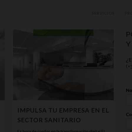
SERVICIOS
PR
P
Y
¿
(+
N
IMPULSA TU EMPRESA EN EL
Co
SECTOR SANITARIO
Es hora de confiar en la transformación digital El