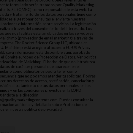
ácter personal que nos proporciones rellenando el
sente formulario serán tratados por Quality Marketing
tents, S.L (QMKC) como responsable de esta web. La
ogida y tratamiento de los datos personales tiene como
alidades el gestionar consultas el enviarte nuestras
licaciones e información sobre servicios. La legitimación
realiza a través del consentimiento del interesado. Los
os que nos facilitas estarán ubicados en los servidores
Mailchimp (proveedor de email marketing) a través de
empresa The Rocket Science Group LLC, ubicada en
U. Mailchimp está acogido al acuerdo EU-US Privacy
eld, cuya información está disponible aquí, aprobado
 el Comité europeo de Protección de Datos. Ver política
privacidad de Mailchimp. El hecho de que no introduzca
 datos de carácter personal que aparecen en el
mulario como obligatorios podrá tener como
secuencia que no podamos atender tu solicitud. Podrás
rcer tus derechos de acceso, rectificación, cancelación y
sición al tratamiento de tus datos personales, en los
minos y en las condiciones previstos en la LOPD
igiéndote a la dirección
a@qualitymarketingcontents.com. Puedes consultar la
ormación adicional y detallada sobre Protección de
os en nuestra política de privacidad.
Enviar