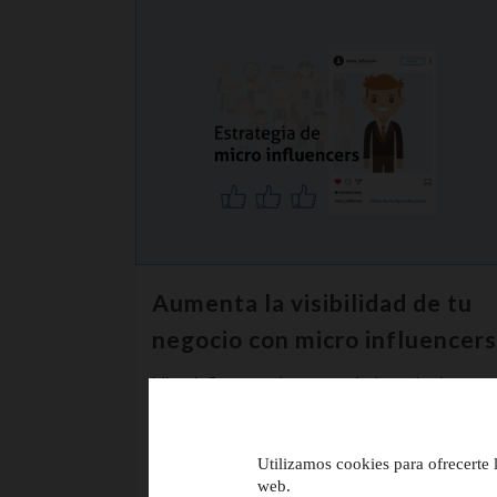
Aumenta la visibilidad de tu
negocio con micro influencers
Micro influencers, la estrategia de marketing que
necesitas Hace tiempo que las estrategias de
marketing tradicionales son cosa del pasado.
Utilizamos cookies para ofrecerte 
Aparecieron nuevas tendencias, llegó el canal
web.