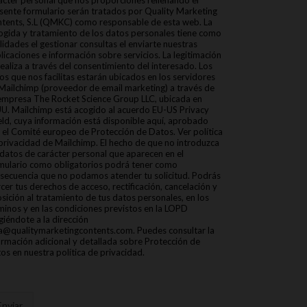
ácter personal que nos proporciones rellenando el
sente formulario serán tratados por Quality Marketing
tents, S.L (QMKC) como responsable de esta web. La
ogida y tratamiento de los datos personales tiene como
alidades el gestionar consultas el enviarte nuestras
licaciones e información sobre servicios. La legitimación
realiza a través del consentimiento del interesado. Los
os que nos facilitas estarán ubicados en los servidores
Mailchimp (proveedor de email marketing) a través de
empresa The Rocket Science Group LLC, ubicada en
U. Mailchimp está acogido al acuerdo EU-US Privacy
eld, cuya información está disponible aquí, aprobado
 el Comité europeo de Protección de Datos. Ver política
privacidad de Mailchimp. El hecho de que no introduzca
 datos de carácter personal que aparecen en el
mulario como obligatorios podrá tener como
secuencia que no podamos atender tu solicitud. Podrás
rcer tus derechos de acceso, rectificación, cancelación y
sición al tratamiento de tus datos personales, en los
minos y en las condiciones previstos en la LOPD
igiéndote a la dirección
a@qualitymarketingcontents.com. Puedes consultar la
ormación adicional y detallada sobre Protección de
os en nuestra política de privacidad.
Enviar