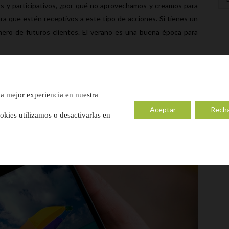
os y participativos, ¿por qué no aprovechamos y creamos para
a que estén receptivos a este tipo de acciones. Si tienes un
ero de futuros clientes. El verano es una buena época para
sociales suele usar más nuestro público objetivo.
Facebook
,
verano, ya que los usuarios suelen publicar sus fotos y vídeos
la mejor experiencia en nuestra
argo, no hemos de descuidar otras redes como pueden ser
Aceptar
Rech
kies utilizamos o desactivarlas en