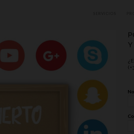
SERVICIOS
PR
P
Y
¿
(+
N
Co