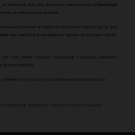
… en definitiva, artículos divertidos, manteniendo la
identidad
ntras se toma el sol en la playa.
ctarse a internet a través del móvil o las tablets, por lo que
 web
que permitirá la visualización óptima de la página desde
, por eso desde
Quality Marketing Contents
seguimos
e la época del año.
ts
rellene el
formulario
y nos pondremos en contacto con
ia Marketing
,
feedback
,
fidelidad cliente
,
Quality