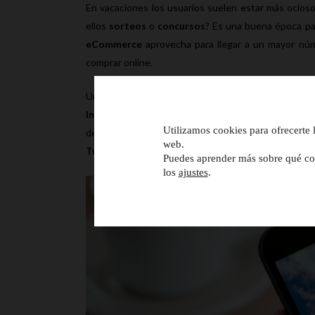
En vacaciones los usuarios suelen estar más ocios
ellos
sorteos
o
concursos
? Es una buena época par
eCommerce
aprovecha para llegar a un mayor núm
comprar online.
Una información muy valiosa es conocer qué redes 
Instagram
,
Pinterest
y
Youtube
son las reinas de 
Utilizamos cookies para ofrecerte 
de cómo están pasando sus vacaciones. Sin emb
web.
Twitter
,
Linkedin
, y
Google+
, entre otras.
Puedes aprender más sobre qué coo
los
ajustes
.