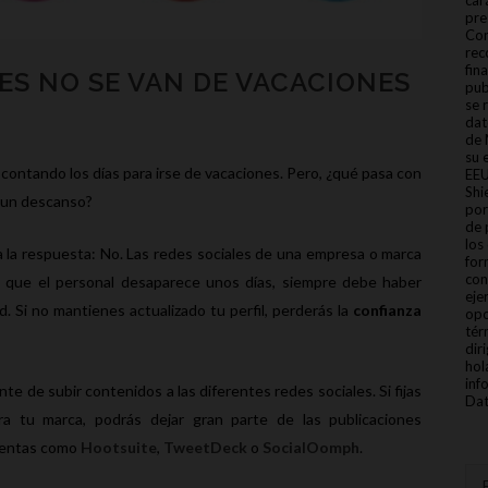
car
pre
Con
rec
fin
ES NO SE VAN DE VACACIONES
pub
se 
dat
de 
su 
contando los días para irse de vacaciones. Pero, ¿qué pasa con
EEU
Shi
s un descanso?
por
de 
los
 la respuesta: No. Las redes sociales de una empresa o marca
for
con
e que el personal desaparece unos días, siempre debe haber
eje
d. Si no mantienes actualizado tu perfil, perderás la
confianza
opo
tér
dir
hol
inf
te de subir contenidos a las diferentes redes sociales. Si fijas
Dat
ra tu marca, podrás dejar gran parte de las publicaciones
mientas como
Hootsuite
,
TweetDeck
o
SocialOomph
.