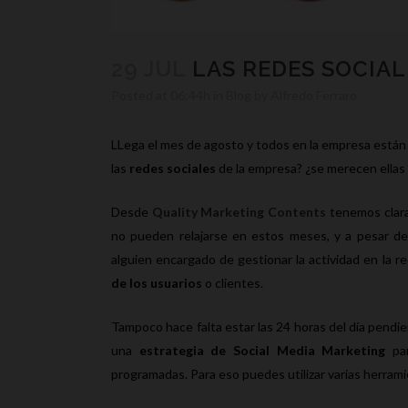
29 JUL
LAS REDES SOCIAL
Posted at 06:44h
in
Blog
by
Alfredo Ferraro
LLega el mes de agosto y todos en la empresa están 
las
redes sociales
de la empresa? ¿se merecen ella
Desde
Quality Marketing Contents
tenemos clara
no pueden relajarse en estos meses, y a pesar d
alguien encargado de gestionar la actividad en la re
de los usuarios
o clientes.
Tampoco hace falta estar las 24 horas del día pendien
una
estrategia de Social Media Marketing
pa
programadas. Para eso puedes utilizar varias herra