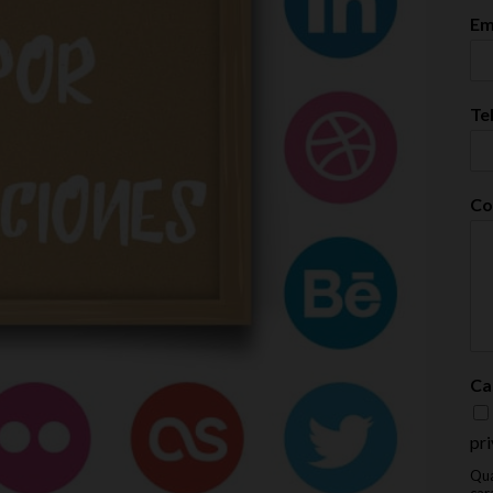
Em
Te
Co
Ca
pri
Qua