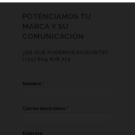
POTENCIAMOS TU
MARCA Y SU
COMUNICACIÓN
¿EN QUÉ PODEMOS AYUDARTE?
(+34) 609 678 774
Nombre
*
Correo electrónico
*
Empresa