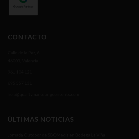
CONTACTO
Calle de la Paz, 6
46003, Valencia
961 104 121
695 557 131
hola@qualitymarketingcontents.com
ÚLTIMAS NOTICIAS
Jornada Outdoor de SBQMedia en Bodega La Viña