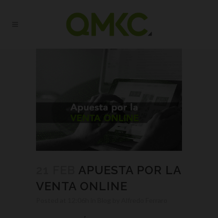
21 FEB
APUESTA POR LA
VENTA ONLINE
Posted at 12:06h
in
Blog
by
Alfredo Ferraro