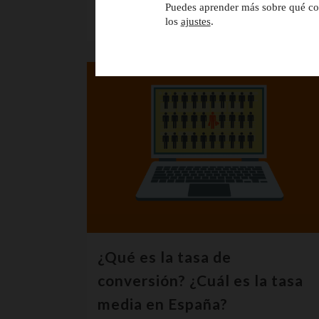
Puedes aprender más sobre qué coo
14 junio, 2018
los
ajustes
.
¿Qué es la tasa de
conversión? ¿Cuál es la tasa
media en España?