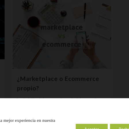
¿Marketplace o Ecommerce
propio?
La decisión de lanzarte al mundo del comercio
digital ya la has tomado, estás a punto de
emprender un proyecto. ¿Da vértigo verdad?
la mejor experiencia en nuestra
Ahora ya lo tienes claro, has decidido...
Aceptar
Rech