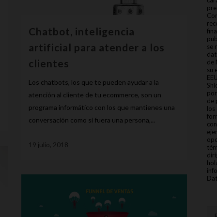
car
pre
Con
rec
Chatbot, inteligencia
fin
pub
artificial para atender a los
se 
dat
clientes
de 
su 
EEU
Los chatbots, los que te pueden ayudar a la
Shi
por
atención al cliente de tu ecommerce, son un
de 
programa informático con los que mantienes una
los
for
conversación como si fuera una persona,...
con
eje
opo
19 julio, 2018
tér
dir
hol
inf
Dat