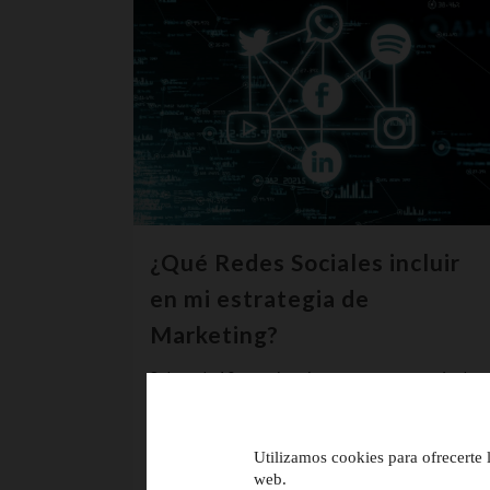
¿Qué Redes Sociales incluir
en mi estrategia de
Marketing?
8 de cada 10 usuarios siguen marcas a través de
Redes Sociales Sin duda, debes tener claro desde
el primer momento que estar presente en redes
Utilizamos cookies para ofrecerte 
sociales es esencial para poder...
web.