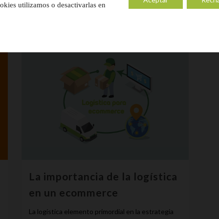
kies utilizamos o desactivarlas en
07 junio, 2018
La importancia de la logística
en un ecommerce
La logística elemento primordial en la estrategia