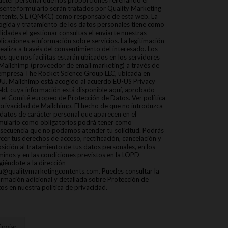
ácter personal que nos proporciones rellenando el
sente formulario serán tratados por Quality Marketing
tents, S.L (QMKC) como responsable de esta web. La
ogida y tratamiento de los datos personales tiene como
alidades el gestionar consultas el enviarte nuestras
licaciones e información sobre servicios. La legitimación
realiza a través del consentimiento del interesado. Los
os que nos facilitas estarán ubicados en los servidores
Mailchimp (proveedor de email marketing) a través de
empresa The Rocket Science Group LLC, ubicada en
U. Mailchimp está acogido al acuerdo EU-US Privacy
eld, cuya información está disponible aquí, aprobado
 el Comité europeo de Protección de Datos. Ver política
privacidad de Mailchimp. El hecho de que no introduzca
 datos de carácter personal que aparecen en el
mulario como obligatorios podrá tener como
secuencia que no podamos atender tu solicitud. Podrás
rcer tus derechos de acceso, rectificación, cancelación y
sición al tratamiento de tus datos personales, en los
minos y en las condiciones previstos en la LOPD
igiéndote a la dirección
a@qualitymarketingcontents.com. Puedes consultar la
ormación adicional y detallada sobre Protección de
os en nuestra política de privacidad.
Enviar