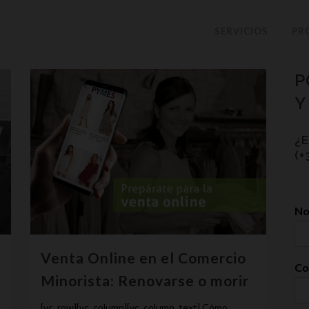
SERVICIOS
PR
P
Y
¿
(+
N
Venta Online en el Comercio
Co
Minorista: Renovarse o morir
[vc_row][vc_column][vc_column_text] Cómo