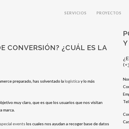
SERVICIOS
PROYECTOS
P
Y
DE CONVERSIÓN? ¿CUÁL ES LA
¿
(+
No
mmerce preparado, has solventado la
logística
y lo más
Cor
Em
Te
tivo muy claro, que es que los usuarios que nos visitan
a marca.
Co
Cas
special events
los cuales nos ayudan a recoger base de datos