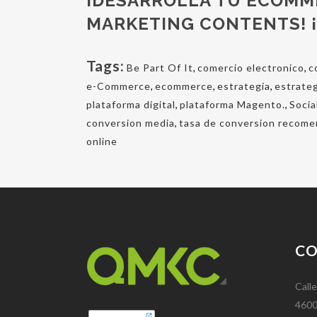
¡DESARROLLA TU ECOMM
MARKETING CONTENTS! 
Tags:
Be Part Of It
,
comercio electronico
,
c
e-Commerce
,
ecommerce
,
estrategia
,
estrateg
plataforma digital
,
plataforma Magento.
,
Soci
conversion media
,
tasa de conversion recom
online
C
Calle
4600