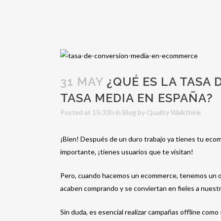
31 MAY
¿QUÉ ES LA TASA 
TASA MEDIA EN ESPAÑA?
Posted at 15:33h
in
Blog
by
Quality Walkthink
¡Bien! Después de un duro trabajo ya tienes tu eco
importante, ¡tienes usuarios que te visitan!
Pero, cuando hacemos un ecommerce, tenemos un obje
acaben comprando y se conviertan en fieles a nuestr
Sin duda, es esencial realizar campañas offline como