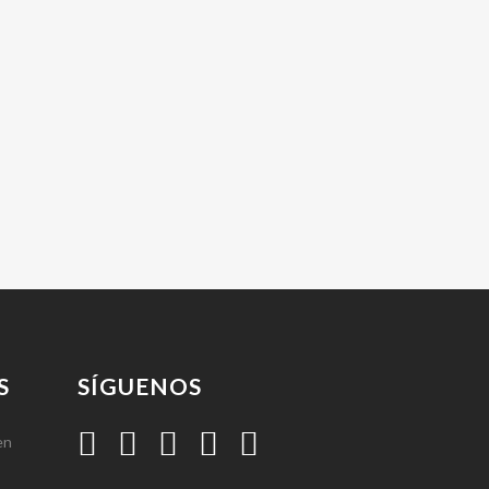
S
SÍGUENOS
en