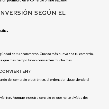
rsión promedio en el comercio online español.
ONVERSIÓN SEGÚN EL
ráfico:
ntigüedad de tu ecommerce. Cuanto más nuevo sea tu comercio,
ce que más tiempo llevan convierten mucho más.
 CONVIERTEN?
undo del comercio electrónico, el ordenador sigue siendo el
onvierten. Aunque, nuestro consejo es que no te olvides de: