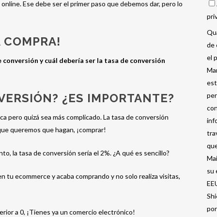
 online. Ese debe ser el primer paso que debemos dar, pero lo
pri
Qua
 COMPRA!
de 
el 
e conversión y cuál debería ser la tasa de conversión
Mar
est
NVERSIÓN? ¿ES IMPORTANTE?
per
con
ica pero quizá sea más complicado. La tasa de conversión
inf
que queremos que hagan, ¡comprar!
tra
que
to, la tasa de conversión sería el 2%. ¿A qué es sencillo?
Mai
su 
en tu ecommerce y acaba comprando y no solo realiza visitas,
EEU
Shi
por
erior a 0, ¡Tienes ya un comercio electrónico!