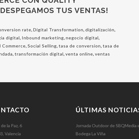
ERCE CON QUALITY
¡DESPEGAMOS TUS VENTAS!
onversion rate
,
Digital Transformation
,
digitalización
,
ia digital
,
Inbound marketing
,
negocio digital
,
al Commerce
,
Social Selling
,
tasa de conversion
,
tasa de
endada
,
transformación digital
,
venta online
,
ventas
ONTACTO
ÚLTIMAS NOTICIA
 de la Paz, 6
Jornada Outdoor de SBQMedia 
3, Valencia
Bodega La Viña