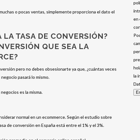
pol
int
as muchas o pocas ventas, simplemente proporciona el dato el
en 
con
 LA TASA DE CONVERSIÓN?
Pod
can
ONVERSIÓN QUE SEA LA
per
RCE?
pre
hol
onversión pero no debes obsesionarte ya que, ¿cuántas veces
la 
 negocio pasará lo mismo.
Dat
negocios es la misma.
En
nsiderar normal en un ecommerce. Según el estudio sobre
 tasa de conversión en España está entre el 1% y el 3%.