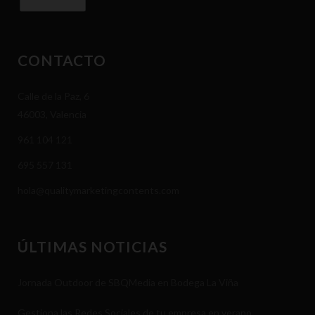
CONTACTO
Calle de la Paz, 6
46003, Valencia
961 104 121
695 557 131
hola@qualitymarketingcontents.com
ÚLTIMAS NOTICIAS
Jornada Outdoor de SBQMedia en Bodega La Viña
Gestiona las Redes Sociales de tu empresa en verano